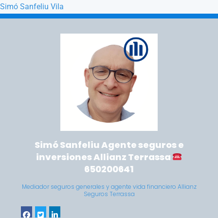
Simó Sanfeliu Vila
Saltar a la navegación principal
Saltar al contenido principal
Simó Sanfeliu Agente seguros e
inversiones Allianz Terrassa
650200641
Mediador seguros generales y agente vida financiero Allianz
Seguros Terrassa