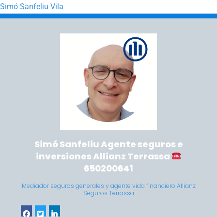
Simó Sanfeliu Vila
Saltar a la navegación principal
Saltar al contenido principal
Simó Sanfeliu Agente seguros e
inversiones Allianz Terrassa
650200641
Mediador seguros generales y agente vida financiero Allianz
Seguros Terrassa