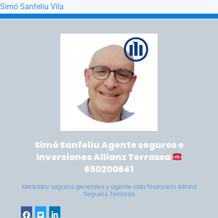
Simó Sanfeliu Vila
Saltar a la navegación principal
Saltar al contenido principal
Simó Sanfeliu Agente seguros e
inversiones Allianz Terrassa
650200641
Mediador seguros generales y agente vida financiero Allianz
Seguros Terrassa