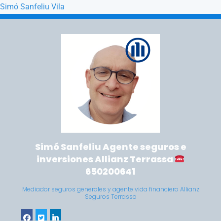
Simó Sanfeliu Vila
Saltar a la navegación principal
Saltar al contenido principal
Simó Sanfeliu Agente seguros e
inversiones Allianz Terrassa
650200641
Mediador seguros generales y agente vida financiero Allianz
Seguros Terrassa