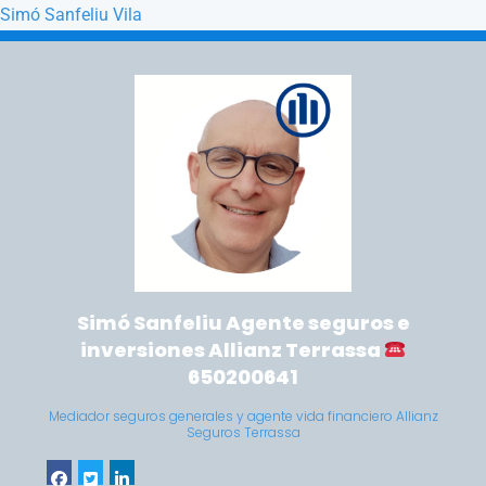
Simó Sanfeliu Vila
Saltar a la navegación principal
Saltar al contenido principal
Simó Sanfeliu Agente seguros e
inversiones Allianz Terrassa
650200641
Mediador seguros generales y agente vida financiero Allianz
Seguros Terrassa