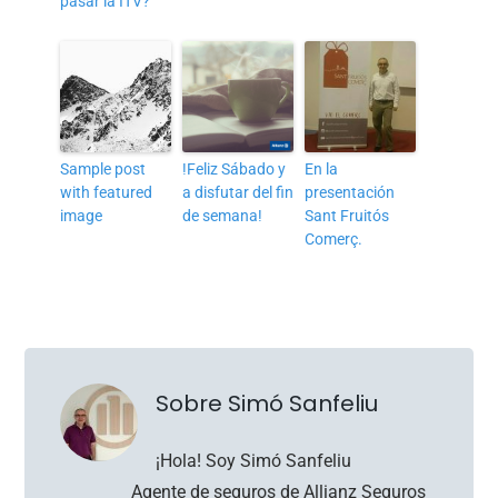
pasar la ITV?
Sample post
!Feliz Sábado y
En la
with featured
a disfutar del fin
presentación
image
de semana!
Sant Fruitós
Comerç.
Sobre Simó Sanfeliu
¡Hola! Soy Simó Sanfeliu
Agente de seguros de Allianz Seguros