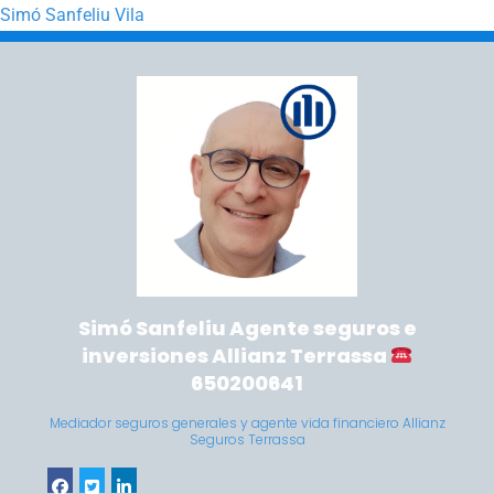
Simó Sanfeliu Vila
Saltar a la navegación principal
Saltar al contenido principal
Simó Sanfeliu Agente seguros e
inversiones Allianz Terrassa
650200641
Mediador seguros generales y agente vida financiero Allianz
Seguros Terrassa