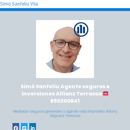
Simó Sanfeliu Vila
Saltar a la navegación principal
Saltar al contenido principal
Simó Sanfeliu Agente seguros e
inversiones Allianz Terrassa
650200641
Mediador seguros generales y agente vida financiero Allianz
Seguros Terrassa