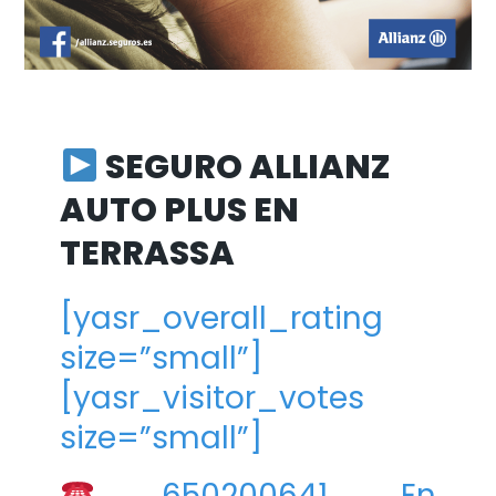
SEGURO ALLIANZ
AUTO PLUS EN
TERRASSA
[yasr_overall_rating
size=”small”]
[yasr_visitor_votes
size=”small”]
650200641. En