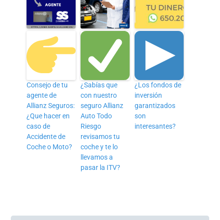
Consejo de tu
¿Sabías que
¿Los fondos de
agente de
con nuestro
inversión
Allianz Seguros:
seguro Allianz
garantizados
¿Que hacer en
Auto Todo
son
caso de
Riesgo
interesantes?
Accidente de
revisamos tu
Coche o Moto?
coche y te lo
llevamos a
pasar la ITV?