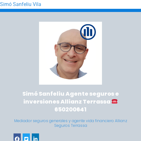
Simó Sanfeliu Vila
Saltar a la navegación principal
Saltar al contenido principal
Simó Sanfeliu Agente seguros e
inversiones Allianz Terrassa
650200641
Mediador seguros generales y agente vida financiero Allianz
Seguros Terrassa